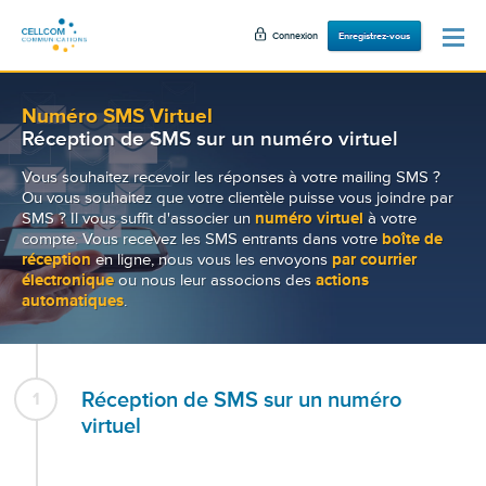
Connexion
Enregistrez-vous
Numéro SMS Virtuel
Réception de SMS sur un numéro virtuel
Vous souhaitez recevoir les réponses à votre mailing SMS ?
Ou vous souhaitez que votre clientèle puisse vous joindre par
SMS ? Il vous suffit d'associer un
numéro virtuel
à votre
compte. Vous recevez les SMS entrants dans votre
boîte de
réception
en ligne, nous vous les envoyons
par courrier
électronique
ou nous leur associons des
actions
automatiques
.
Réception de SMS sur un numéro
1
virtuel